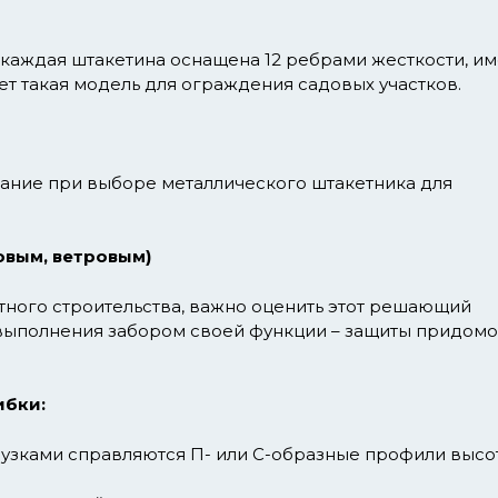
каждая штакетина оснащена 12 ребрами жесткости, им
т такая модель для ограждения садовых участков.
мание при выборе металлического штакетника для
овым, ветровым)
тного строительства, важно оценить этот решающий
 выполнения забором своей функции – защиты придом
ибки:
рузками справляются П- или С-образные профили высо