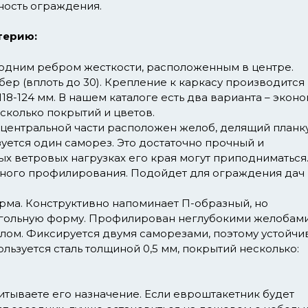
чность ограждения.
терию:
одним ребром жесткости, расположенным в центре.
ер (вплоть до 30). Крепление к каркасу производится
18-124 мм. В нашем каталоге есть два варианта – эконо
есколько покрытий и цветов.
в центральной части расположен желоб, делящий планк
зуется один саморез. Это достаточно прочный и
ых ветровых нагрузках его края могут приподниматься
дного профилирования. Подойдет для ограждения дач 
орма. Конструктивно напоминает П-образный, но
угольную форму. Профилирован неглубокими желобами
злом. Фиксируется двумя саморезами, поэтому устойчи
льзуется сталь толщиной 0,5 мм, покрытий несколько:
итываете его назначение. Если евроштакетник будет