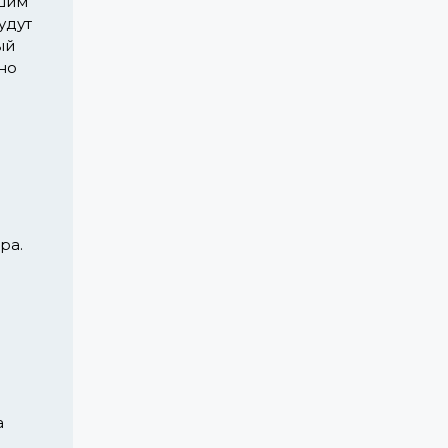
ьшим
удут
ый
но
ра.
а