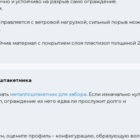
очно и устойчиво на разрыв само ограждение.
.
правляется с ветровой нагрузкой, сильный порыв мож
.
чив материал с покрытием слоя пластизол толщиной 
оштакетника
рать
металлоштакетник для забора
. Если изначально ку
 ограждение из него едва ли прослужит долго и
ен, оцените профиль – конфигурацию, образующую вол