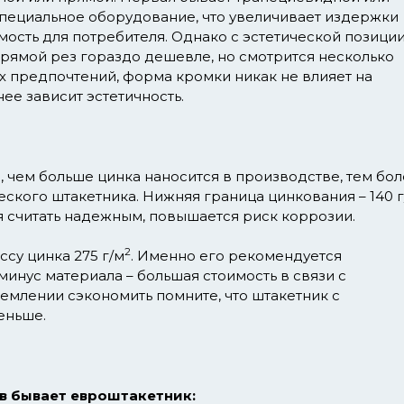
специальное оборудование, что увеличивает издержки
ость для потребителя. Однако с эстетической позици
Прямой рез гораздо дешевле, но смотрится несколько
х предпочтений, форма кромки никак не влияет на
ее зависит эстетичность.
, чем больше цинка наносится в производстве, тем бо
ского штакетника. Нижняя граница цинкования – 140 г
я считать надежным, повышается риск коррозии.
2
су цинка 275 г/м
. Именно его рекомендуется
минус материала – большая стоимость в связи с
емлении сэкономить помните, что штакетник с
еньше.
в бывает евроштакетник: